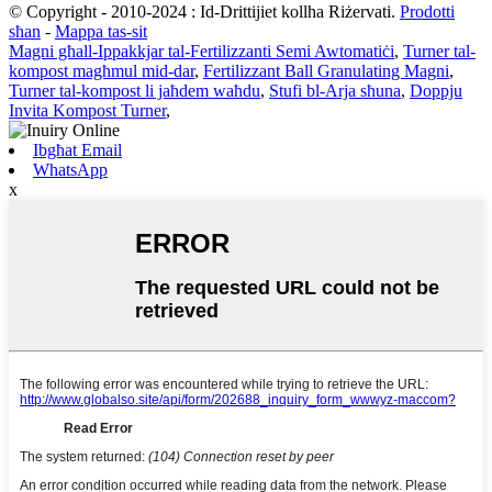
© Copyright - 2010-2024 : Id-Drittijiet kollha Riżervati.
Prodotti
sħan
-
Mappa tas-sit
Magni għall-Ippakkjar tal-Fertilizzanti Semi Awtomatiċi
,
Turner tal-
kompost magħmul mid-dar
,
Fertilizzant Ball Granulating Magni
,
Turner tal-kompost li jaħdem waħdu
,
Stufi bl-Arja sħuna
,
Doppju
Invita Kompost Turner
,
Ibgħat Email
WhatsApp
x