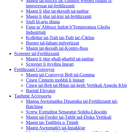
Magni tat-tnixxif taċ-ċilindru wieħed rotanti fl-
ipproċessar tal-fertilizzanti
Magni li jdur tat-tkessiħ tat-tanbur
Magni li jdur tal-kisi tal-fertilizzanti
Stufi bl-arja sħuna
Fann ta' Abbozz Indott b'Temperatura Għolja
Industrijali
Kollettur tat-Trab tat-Trab taċ-Ċiklun
Burner tal-faħam pulverizzat
Magni tat-tkessiħ tal-Kontro-fluss
Screener tal-Fertilizzanti
Magni li jdur għall-għarbil tat-tanbur
Screener li jivvibra lineari
Fertilizzant Conveyor
Magni tal-Conveyor Belt tal-Gomma
Ċineg Ċinturin mobbli li jinġarr
Ċineg tal-Belt tal-Ħitan tal-ġenb Vertikali Angolu Kbir
Barmil Elevator
Tagħmir Aċċessorju
Magna Awtomatika Dinamika tal-Fertilizzanti tal-
Batching
Screw Extruding Separatur Solidu-Likwidu
Magni tal-Feeder tat-Taħlit tad-Diska Vertikali
Magni tat-Tagħbija u Tmigħ
Magni Awtomatiċi tal-Ippakkjar