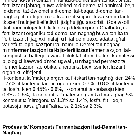
fertilizzant jaħraq, huwa wieħed mid-demel tal-annimali bejn
id-demel taż-żwiemel u d-demel tal-baqar.Id-demel tan-
nagħaġ fih nutrijenti relattivament sinjuri.Huwa kemm faċli li
tkisser f'nutrijenti effettivi li jistgħu jiġu assorbiti, iżda wkoll
ikollhom nutrijenti diffiċli biex jiddekomponu.Għalhekk, il-
fertilizzant organiku tad-demel tan-nagħaġ huwa taħlita ta
'fertilizzant li jaġixxi malajr u li jaħdem baxx, adattat għal
varjetà ta' applikazzjoni tal-ħamrija.Demel tan-nagħaġ
minn
fermentazzjoni tal-bijo-fertilizzant
fermentazzjoni tal-
kompost tal-batterji, u wara t-tifrik tat-tiben, batterji kumplessi
bijoloġiċi ħawwad b'mod ugwali, u mbagħad permezz ta
'fermentazzjoni aerobika, anerobika biex issir fertilizzant
organiku effiċjenti.
Il-kontenut ta 'materja organika fl-iskart tan-nagħaġ kien 24%
- 27%, il-kontenut tan-nitroġenu kien 0.7% - 0.8%, il-kontenut
ta' fosfru kien 0.45% - 0.6%, il-kontenut tal-potassju kien
0.3% - 0.6%, il-kontenut ta ' materja organika fin-nagħaġ 5%,
kontenut ta 'nitroġenu ta' 1.3% sa 1.4%, fosfru ftit li xejn,
potassju huwa għani ħafna, sa 2.1% sa 2.3%.
Proċess ta' Kompost / Fermentazzjoni tad-Demel tan-
Nagħaġ
: