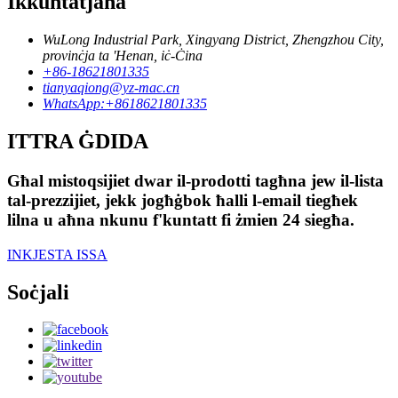
Ikkuntatjana
WuLong Industrial Park, Xingyang District, Zhengzhou City,
provinċja ta 'Henan, iċ-Ċina
+86-18621801335
tianyaqiong@yz-mac.cn
WhatsApp:+8618621801335
ITTRA ĠDIDA
Għal mistoqsijiet dwar il-prodotti tagħna jew il-lista
tal-prezzijiet, jekk jogħġbok ħalli l-email tiegħek
lilna u aħna nkunu f'kuntatt fi żmien 24 siegħa.
INKJESTA ISSA
Soċjali