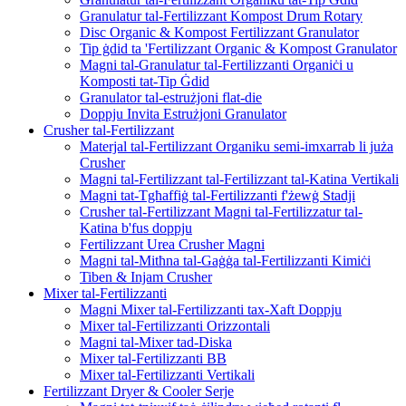
Granulatur tal-Fertilizzant Kompost Drum Rotary
Disc Organic & Kompost Fertilizzant Granulator
Tip ġdid ta 'Fertilizzant Organic & Kompost Granulator
Magni tal-Granulatur tal-Fertilizzanti Organiċi u
Komposti tat-Tip Ġdid
Granulator tal-estrużjoni flat-die
Doppju Invita Estrużjoni Granulator
Crusher tal-Fertilizzant
Materjal tal-Fertilizzant Organiku semi-imxarrab li juża
Crusher
Magni tal-Fertilizzant tal-Fertilizzant tal-Katina Vertikali
Magni tat-Tgħaffiġ tal-Fertilizzanti f'żewġ Stadji
Crusher tal-Fertilizzant Magni tal-Fertilizzatur tal-
Katina b'fus doppju
Fertilizzant Urea Crusher Magni
Magni tal-Mitħna tal-Gaġġa tal-Fertilizzanti Kimiċi
Tiben & Injam Crusher
Mixer tal-Fertilizzanti
Magni Mixer tal-Fertilizzanti tax-Xaft Doppju
Mixer tal-Fertilizzanti Orizzontali
Magni tal-Mixer tad-Diska
Mixer tal-Fertilizzanti BB
Mixer tal-Fertilizzanti Vertikali
Fertilizzant Dryer & Cooler Serje