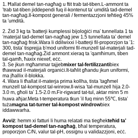
1. Ħallat demel tan-nagħaġ u ftit trab tat-tiben.L-ammont ta
'trab tat-tiben jiddependi fuq il-kontenut ta' umdità tad-demel
tan-nagħaġ.Il-kompost ġenerali / fermentazzjoni teħtieġ 45%
ta 'umdità.
2. Żid 3 kg ta 'batterji kumplessi bijoloġiċi ma' tunnellata 1 ta
'materjal tad-demel tan-nagħaġ jew 1.5 tunnellata ta' demel
tan-nagħaġ frisk.Wara li ddilwixxi l-batterji fil-proporzjon ta '1:
300, tista' tisprejja b'mod uniformi fil-munzell tal-materjali tad-
demel tan-nagħaġ.Żid ammont xieraq ta 'qamħirrum, tiben
tal-qamħ, ħaxix niexef, eċċ.
3. Se jkun mgħammar tajjeb
mixer tal-fertilizzanti
biex
tħawwad il-materjali organiċi.It-taħlit għandu jkun uniformi,
ma jħallix il-blokka.
4. Wara li tħallat il-materja prima kollha, tista 'tagħmel
munzell tal-kompost tal-winrow.Il-wisa 'tal-munzell hija 2.0-
3.0 m, għoli ta' 1.5-2.0 m.Fir-rigward tat-tul, aktar minn 5 m
huwa aħjar.Meta t-temperatura tkun 'il fuq minn 55℃, tista'
tuża
magna tat-turner tal-kompost windrow
biex
iddawwarha.
Avviż
: hemm xi fatturi li huma relatati ma tiegħek
teħid ta'
kompost tad-demel tan-nagħaġ
, bħal temperatura,
proporzjon C/N, valur tal-pH, ossiġnu u validazzjoni, eċċ.