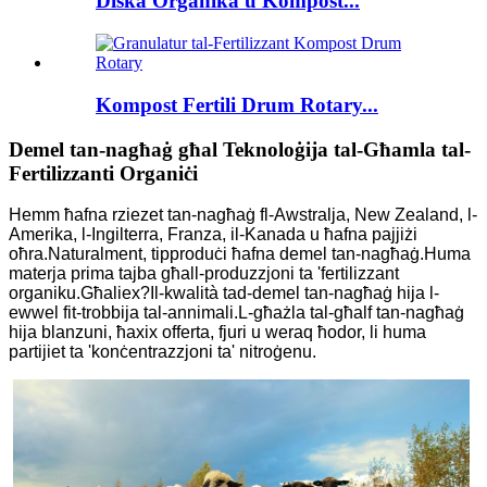
Diska Organika u Kompost...
Kompost Fertili Drum Rotary...
Demel tan-nagħaġ għal Teknoloġija tal-Għamla tal-
Fertilizzanti Organiċi
Hemm ħafna rziezet tan-nagħaġ fl-Awstralja, New Zealand, l-
Amerika, l-Ingilterra, Franza, il-Kanada u ħafna pajjiżi
oħra.Naturalment, tipproduċi ħafna demel tan-nagħaġ.Huma
materja prima tajba għall-produzzjoni ta 'fertilizzant
organiku.Għaliex?Il-kwalità tad-demel tan-nagħaġ hija l-
ewwel fit-trobbija tal-annimali.L-għażla tal-għalf tan-nagħaġ
hija blanzuni, ħaxix offerta, fjuri u weraq ħodor, li huma
partijiet ta 'konċentrazzjoni ta' nitroġenu.