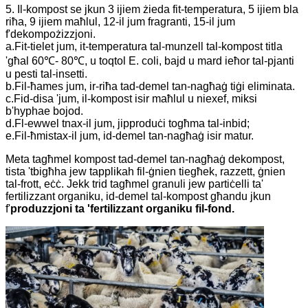
5. Il-kompost se jkun 3 ijiem żieda fit-temperatura, 5 ijiem bla
riħa, 9 ijiem maħlul, 12-il jum fragranti, 15-il jum
f'dekompożizzjoni.
a.Fit-tielet jum, it-temperatura tal-munzell tal-kompost titla
'għal 60℃- 80℃, u toqtol E. coli, bajd u mard ieħor tal-pjanti
u pesti tal-insetti.
b.Fil-ħames jum, ir-riħa tad-demel tan-nagħaġ tiġi eliminata.
c.Fid-disa 'jum, il-kompost isir maħlul u niexef, miksi
b'hyphae bojod.
d.Fl-ewwel tnax-il jum, jipproduċi togħma tal-inbid;
e.Fil-ħmistax-il jum, id-demel tan-nagħaġ isir matur.
Meta tagħmel kompost tad-demel tan-nagħaġ dekompost,
tista 'tbigħha jew tapplikah fil-ġnien tiegħek, razzett, ġnien
tal-frott, eċċ. Jekk trid tagħmel granuli jew partiċelli ta'
fertilizzant organiku, id-demel tal-kompost għandu jkun
f'
produzzjoni ta 'fertilizzant organiku fil-fond.