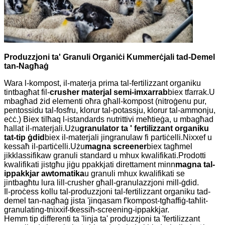
Produzzjoni ta' Granuli Organiċi Kummerċjali tad-Demel
tan-Nagħaġ
Wara l-kompost, il-materja prima tal-fertilizzant organiku
tintbagħat fil-
crusher materjal semi-imxarrab
biex tfarrak.U
mbagħad żid elementi oħra għall-kompost (nitroġenu pur,
pentossidu tal-fosfru, klorur tal-potassju, klorur tal-ammonju,
eċċ.) Biex tilħaq l-istandards nutrittivi meħtieġa, u mbagħad
ħallat il-materjali.Użu
granulator ta ' fertilizzant organiku
tat-tip ġdid
biex il-materjali jingranulaw fi partiċelli.Nixxef u
kessaħ il-partiċelli.Użu
magna screener
biex tagħmel
jikklassifikaw granuli standard u mhux kwalifikati.Prodotti
kwalifikati jistgħu jiġu ppakkjati direttament minn
magna tal-
ippakkjar awtomatika
u granuli mhux kwalifikati se
jintbagħtu lura lill-crusher għall-granulazzjoni mill-ġdid.
Il-proċess kollu tal-produzzjoni tal-fertilizzant organiku tad-
demel tan-nagħaġ jista 'jinqasam f'kompost-tgħaffiġ-taħlit-
granulating-tnixxif-tkessiħ-screening-ippakkjar.
Hemm tip differenti ta 'linja ta' produzzjoni ta 'fertilizzant