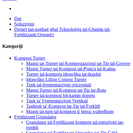
Dar
Soluzzjoni
Demel tan-nagħaġ għal Teknoloġija tal-Għamla tal-
Fertilizzanti Organiċi
Kategoriji
Kompost Turner
Magni tat-Turner tal-Kompostazzjoni tat-Tip tal-Groove
Magni Turner tal-Kompost tal-Pjanċa tal-Katina
Turner tal-kompost idrawliku tat-tkaxkir
Idrawliku Lifing Comost Turner
Tank tal-fermentazzjoni orizzontali
Magni Turner tal-Kompost tat-Tip tar-Rota
Turner tal-kompost bil-kamin doppju
Tank ta' Fermentazzjoni Vertikali
Tagħmir ta' Kompost tat-Tip tal-Forklift
Magni tat-turn tal-kompost li jimxu waħedhom
Fertilizzant Granulator
Granulatur tal-Fertilizzant kompost tal-estrużjoni tar-
rombli
Granulatur tal-Fertilizzant Organiku tat-Tip Ġdid