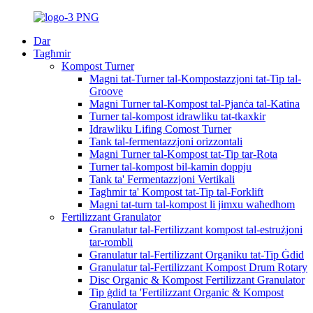
Dar
Tagħmir
Kompost Turner
Magni tat-Turner tal-Kompostazzjoni tat-Tip tal-
Groove
Magni Turner tal-Kompost tal-Pjanċa tal-Katina
Turner tal-kompost idrawliku tat-tkaxkir
Idrawliku Lifing Comost Turner
Tank tal-fermentazzjoni orizzontali
Magni Turner tal-Kompost tat-Tip tar-Rota
Turner tal-kompost bil-kamin doppju
Tank ta' Fermentazzjoni Vertikali
Tagħmir ta' Kompost tat-Tip tal-Forklift
Magni tat-turn tal-kompost li jimxu waħedhom
Fertilizzant Granulator
Granulatur tal-Fertilizzant kompost tal-estrużjoni
tar-rombli
Granulatur tal-Fertilizzant Organiku tat-Tip Ġdid
Granulatur tal-Fertilizzant Kompost Drum Rotary
Disc Organic & Kompost Fertilizzant Granulator
Tip ġdid ta 'Fertilizzant Organic & Kompost
Granulator