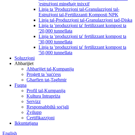
'estrużjoni mingħajr tnixxif
Linja ta 'Produzzjoni tal-Granulazzjoni tal-
Estrużjoni tal-Fertilizzanti Komposti NPK
Linja tal-Produzzjoni tal-Granulazzjoni tad-Diska
Linja ta 'produzzjoni ta' fertilizzant kompost ta
'20,000 tunnellata
Linja ta 'produzzjoni ta' fertilizzant kompost ta
'30,000 tunnellata
Linja ta 'produzzjoni ta' fertilizzant kompost ta
'50,000 tunnellata
Soluzzjoni
Aħbarijiet
Aħbarijiet tal-Kumpanija
Proġett ta 'suċċess
Għarfien tat-Tagħmir
Fuqna
Profil tal-Kumpanija
Kultura Intrapriża
Servizz
Responsabbiltà soċjali
Żvilupp
Ċertifikazzjoni
Ikkuntatjana
English