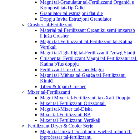
Magni tal-Granulatur tal-Fertilizzanti Organiċi u
Komposti tat-Tip Ġdid
Granulator tal-estrużjoni flat-die
Doppju Invita Estrużjoni Granulator
Crusher tal-Fertilizzant
Materjal tal-Fertilizzant Organiku semi-imxarrab
li juża Crusher
Magni tal-Fertilizzant tal-Fertilizzant tal-Katina
Vertikali
Magni tat-Tgħaffiġ tal-Fertilizzanti f'żewġ Stadji
Crusher tal-Fertilizzant Magni tal-Fertilizzatur tal-
Katina b'fus doppju
Fertilizzant Urea Crusher Magni
Magni tal-Mitħna tal-Gaġġa tal-Fertilizzanti
Kimiċi
Tiben & Injam Crusher
Mixer tal-Fertilizzanti
Magni Mixer tal-Fertilizzanti tax-Xaft Doppju
Mixer tal-Fertilizzanti Orizzontali
Magni tal-Mixer tad-Diska
Mixer tal-Fertilizzanti BB
Mixer tal-Fertilizzanti Vertikali
Fertilizzant Dryer & Cooler Serje
Magni tat-tnixxif taċ-ċilindru wieħed rotanti fl-
ipproċessar tal-fertilizzanti