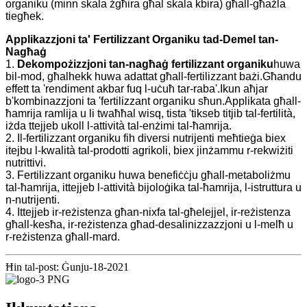
organiku (minn skala żgħira għal skala kbira) għall-għażla
tiegħek.
Applikazzjoni ta' Fertilizzant Organiku tad-Demel tan-
Nagħaġ
1.
Dekompożizzjoni tan-nagħaġ fertilizzant organiku
huwa
bil-mod, għalhekk huwa adattat għall-fertilizzant bażi.Għandu
effett ta 'rendiment akbar fuq l-uċuħ tar-raba'.Ikun aħjar
b'kombinazzjoni ta 'fertilizzant organiku sħun.Applikata għall-
ħamrija ramlija u li twaħħal wisq, tista 'tikseb titjib tal-fertilità,
iżda ttejjeb ukoll l-attività tal-enżimi tal-ħamrija.
2. Il-fertilizzant organiku fih diversi nutrijenti meħtieġa biex
itejbu l-kwalità tal-prodotti agrikoli, biex jinżammu r-rekwiżiti
nutrittivi.
3. Fertilizzant organiku huwa benefiċċju għall-metaboliżmu
tal-ħamrija, ittejjeb l-attività bijoloġika tal-ħamrija, l-istruttura u
n-nutrijenti.
4. Ittejjeb ir-reżistenza għan-nixfa tal-għelejjel, ir-reżistenza
għall-kesħa, ir-reżistenza għad-desalinizzazzjoni u l-melħ u
r-reżistenza għall-mard.
Ħin tal-post: Ġunju-18-2021