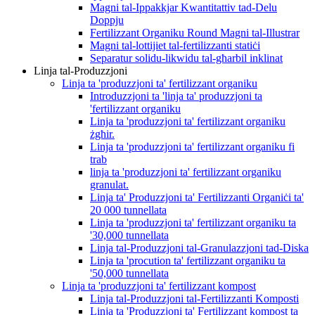
Magni tal-Ippakkjar Kwantitattiv tad-Delu
Doppju
Fertilizzant Organiku Round Magni tal-Illustrar
Magni tal-lottijiet tal-fertilizzanti statiċi
Separatur solidu-likwidu tal-għarbil inklinat
Linja tal-Produzzjoni
Linja ta 'produzzjoni ta' fertilizzant organiku
Introduzzjoni ta 'linja ta' produzzjoni ta
'fertilizzant organiku
Linja ta 'produzzjoni ta' fertilizzant organiku
żgħir.
Linja ta 'produzzjoni ta' fertilizzant organiku fi
trab
linja ta 'produzzjoni ta' fertilizzant organiku
granulat.
Linja ta' Produzzjoni ta' Fertilizzanti Organiċi ta'
20 000 tunnellata
Linja ta 'produzzjoni ta' fertilizzant organiku ta
'30,000 tunnellata
Linja tal-Produzzjoni tal-Granulazzjoni tad-Diska
Linja ta 'procution ta' fertilizzant organiku ta
'50,000 tunnellata
Linja ta 'produzzjoni ta' fertilizzant kompost
Linja tal-Produzzjoni tal-Fertilizzanti Komposti
Linja ta 'Produzzjoni ta' Fertilizzant kompost ta