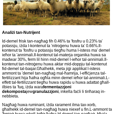
Analiżi tan-Nutrijent
Id-demel frisk tan-nagħaġ fih 0.46% ta 'fosfru u 0.23% ta'
potassju, iżda l-kontenut ta 'nitroġenu huwa ta' 0.66%.Il-
kontenut ta 'fosfru u potassju tiegħu huma l-istess ma' demel
ieħor ta 'annimali.Il-kontenut tal-materja organika huwa sa
madwar 30%, ferm lil hinn mid-demel l-ieħor tal-annimali.Il-
kontenut tan-nitroġenu huwa aktar mid-doppju tal-kontenut
fid-demel tal-baqar.Għalhekk, meta jiġi applikat l-istess
ammont ta 'demel tan-nagħaġ mal-ħamrija, l-effiċjenza tal-
fertilizzant hija ħafna ogħla minn demel ieħor tal-annimali.L-
effett tal-fertilizzant tiegħu huwa rapidu u huwa adattat għall-
ilbies ta 'fuq, iżda wara
fermentazzjoni
dekomposta
jew
granulazzjoni
, inkella faċli li tinħaraq in-
nebbieta.
Nagħaġ huwa ruminant, iżda rarament ilma tax-xorb,
għalhekk id-demel tan-nagħaġ huwa niexef u fin.L-ammont ta
'ħmieġ huwa wkoll żgħir ħafna.Id-demel tan-nagħaġ, bħala