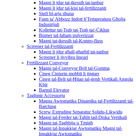
Magni li jdur tat-tkessiħ tat-tanbur
Magni li jdur tal-kisi tal-fertilizzanti
Stufi bl-arja sħuna
Fann ta' Abbozz Indott b'Temperatura Għolja
Industrijali
Kollettur tat-Trab tat-Trab taċ-Ċiklun
Burner tal-faħam pulverizzat
Magni tat-tkessiħ tal-Kontro-fluss
Screener tal-Fertilizzanti
Magni li jdur għall-għarbil tat-tanbur
Screener li jivvibra lineari
Fertilizzant Conveyor
Magni tal-Conveyor Belt tal-Gomma
Ċineg Ċinturin mobbli li jinġarr
Ċineg tal-Belt tal-Ħitan tal-ġenb Vertikali Angolu
Kbir
Barmil Elevator
Tagħmir Aċċessorju
Magna Awtomatika Dinamika tal-Fertilizzanti tal-
Batching
Screw Extruding Separatur Solidu-Likwidu
Magni tal-Feeder tat-Taħlit tad-Diska Vertikali
Magni tat-Tagħbija u Tmigħ
Magni tal-Ippakkjar Awtomatiku Magni tal-
Ippakkjar Awtomatiku