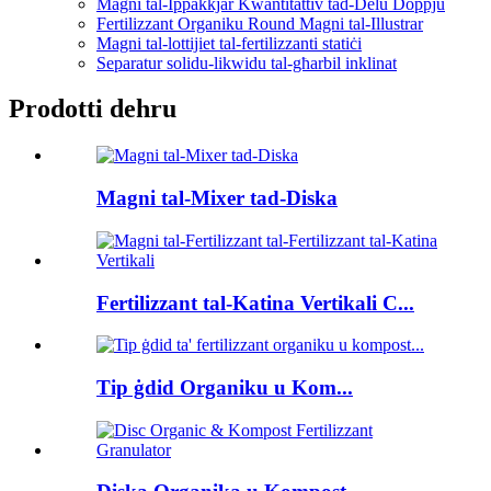
Magni tal-Ippakkjar Kwantitattiv tad-Delu Doppju
Fertilizzant Organiku Round Magni tal-Illustrar
Magni tal-lottijiet tal-fertilizzanti statiċi
Separatur solidu-likwidu tal-għarbil inklinat
Prodotti dehru
Magni tal-Mixer tad-Diska
Fertilizzant tal-Katina Vertikali C...
Tip ġdid Organiku u Kom...